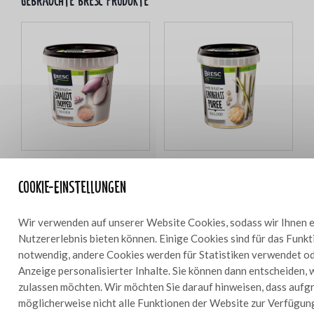
Gebrauchte bresc Produkte
Bresc Gehackte Schalotte
Bresc Zitronengraspüree 450g
Cookie-Einstellungen
1000g
Wir verwenden auf unserer Website Cookies, sodass wir Ihnen e
Nutzererlebnis bieten können. Einige Cookies sind für das Funk
notwendig, andere Cookies werden für Statistiken verwendet od
Zutaten
Anzeige personalisierter Inhalte. Sie können dann entscheiden, 
3 dl
zulassen möchten. Wir möchten Sie darauf hinweisen, dass aufg
möglicherweise nicht alle Funktionen der Website zur Verfügun
30 g Bresc gehackte Schalotten