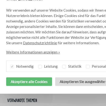
Pommes frites
Gebratene Paprika
Wir verwenden auf unserer Website Cookies, sodass wir Ihnen e
Bresc Chimichurri
Nutzererlebnis bieten können. Einige Cookies sind für das Funk
Kresse
notwendig, andere Cookies werden für Statistiken verwendet od
Anzeige personalisierter Inhalte. Sie können dann entscheiden, 
zulassen möchten. Wir möchten Sie darauf hinweisen, dass aufg
Zubereitung
möglicherweise nicht alle Funktionen der Website zur Verfügun
Braten Sie pro Person ein 100 g schweres
Sie unsere
Datenschutzrichtlinie
für weitere Informationen.
argentinisches Rindersteak und braten Sie es
Weitere Informationen anzeigen »
medium. Lassen Sie das Fleisch ruhen und braten
Sie in der Zwischenzeit die Pommes frites
goldbraun. Geben Sie die Pommes frites in eine
Notwendig
Leistung
Statistik
Personal
Schüssel und tranchieren Sie das Fleisch
spielerisch auf die Pommes. Mit gerösteter
Paprika, Chimichurri und Kresse garnieren.
Akzeptiere alle Cookies
Akzeptieren Sie ausgewählte
Verwandte themen