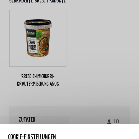
Gebrauchte bresc Produkte
Bresc Chimichurri-
Kräutermischung 450g
Zutaten
10
Cookie-Einstellungen
1 kg Rindersteak