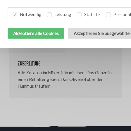
50 g Olivenöl
50 ml Wasser
Notwendig
Leistung
Statistik
Personal
15 g Bresc Parrillada piri piri
10 g Tahini
10 g Bresc Smoked garlic puree (Geräuchertes
Akzeptiere alle Cookies
Akzeptieren Sie ausgewählte
Knoblauchpüree)
1 1 Zitrone
Zubereitung
Alle Zutaten im Mixer fein mischen. Das Ganze in
einen Behälter geben. Das Olivenöl über den
Hummus träufeln.