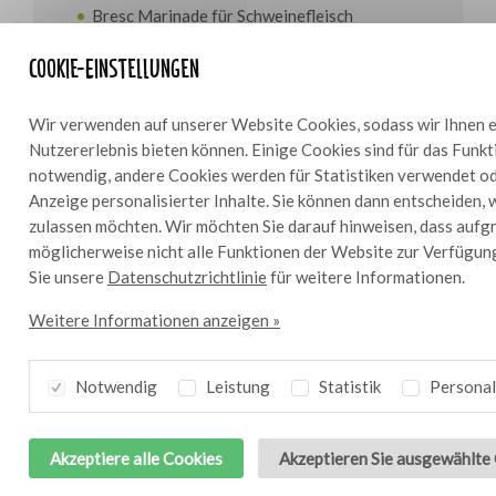
Bresc Marinade für Schweinefleisch
Bresc Glasur Soja- und schwarze Knoblauch
Cookie-Einstellungen
Zubereitung
Wir verwenden auf unserer Website Cookies, sodass wir Ihnen e
Die Haut auf der Knochenseite entfernen und die
Nutzererlebnis bieten können. Einige Cookies sind für das Funk
Rippchen mit Schweinefleischmarinade marinieren
notwendig, andere Cookies werden für Statistiken verwendet od
(ausgehen von 10 % Marinade pro Kilo Fleisch).
Anzeige personalisierter Inhalte. Sie können dann entscheiden, 
Vakuum ziehen und 24 Stunden marinieren lassen.
zulassen möchten. Wir möchten Sie darauf hinweisen, dass aufg
Den Grill für indirektes Grillen auf 110 °C
möglicherweise nicht alle Funktionen der Website zur Verfügun
vorbereiten. Die Rippen auf den Grill legen und 3
Sie unsere
Datenschutzrichtlinie
für weitere Informationen.
Stunden lang garen. Die Rippen vom Grill nehmen,
Weitere Informationen anzeigen »
mit einer dünnen Schicht Soja- und
Knoblauchglasur bestreichen und in Alufolie
wickeln. Die Päckchen wieder für 1 Stunde auf
Notwendig
Leistung
Statistik
Personal
den Grill legen. Die Spareribs auspacken, erneut
mit einer dünnen Schicht Soja- und
Knoblauchglasur bestreichen, wieder auf den Grill
Akzeptiere alle Cookies
Akzeptieren Sie ausgewählte
legen und 30 Minuten lang bis zu einer