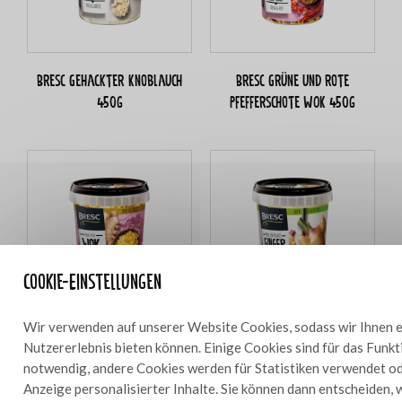
Bresc Gehackter Knoblauch
Bresc Grüne und rote
450g
Pfefferschote WOK 450g
Cookie-Einstellungen
Wir verwenden auf unserer Website Cookies, sodass wir Ihnen e
Bresc Ingwer & Limette WOK
Bresc Ingwerpüree 450g
Nutzererlebnis bieten können. Einige Cookies sind für das Funk
450g
notwendig, andere Cookies werden für Statistiken verwendet od
Anzeige personalisierter Inhalte. Sie können dann entscheiden, 