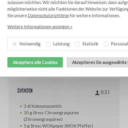
zulassen möchten. Wir möchten Sie darauf hinweisen, dass aufg
möglicherweise nicht alle Funktionen der Website zur Verfügun
Sie unsere
Datenschutzrichtlinie
für weitere Informationen.
Weitere Informationen anzeigen »
Notwendig
Leistung
Statistik
Personal
Bresc Zitronengraspüree 450g
Akzeptiere alle Cookies
Akzeptieren Sie ausgewählte
Zutaten
0,5 l
3 dl Kokosnussmilch
10 g Bresc Citroengraspuree
(Zitronengraspüree)
5 g Bresc WOKpeper (WOK Pfeffer)