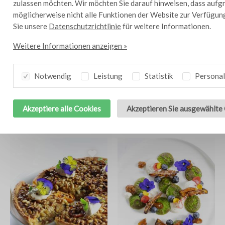
zulassen möchten. Wir möchten Sie darauf hinweisen, dass aufg
möglicherweise nicht alle Funktionen der Website zur Verfügun
Sie unsere
Datenschutzrichtlinie
für weitere Informationen.
Weitere Informationen anzeigen »
Notwendig
Leistung
Statistik
Personal
Hafertartelettes mit
Karotten-Chiliwaffeln
10
4
Akzeptiere alle Cookies
Akzeptieren Sie ausgewählte
Obst
mit Sahne