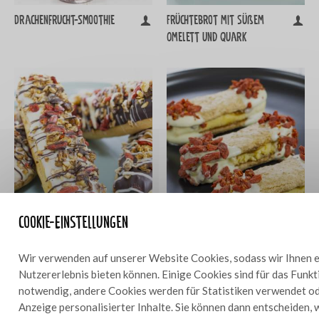
Drachenfrucht-Smoothie
Früchtebrot mit süßem
Omelett und Quark
Cookie-Einstellungen
Frühstücks-Eclair mit
Frühstücksschaumgebäck
Wir verwenden auf unserer Website Cookies, sodass wir Ihnen e
Basilikum-Zitronen-Quark
mit Ananascreme
Nutzererlebnis bieten können. Einige Cookies sind für das Funk
notwendig, andere Cookies werden für Statistiken verwendet od
Anzeige personalisierter Inhalte. Sie können dann entscheiden, 