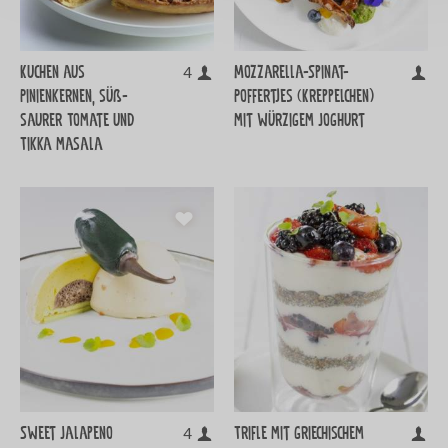
Kuchen aus
Mozzarella-Spinat-
4
Pinienkernen, süß-
Poffertjes (Kreppelchen)
saurer Tomate und
mit würzigem Joghurt
Tikka masala
Sweet Jalapeno
Trifle mit griechischem
4