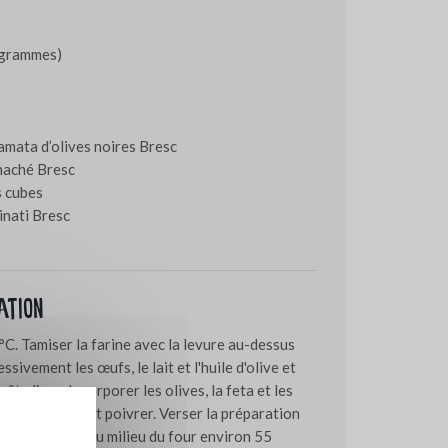
0 grammes)
mata d’olives noires Bresc
 haché Bresc
s cubes
inati Bresc
ation
°C. Tamiser la farine avec la levure au-dessus
ssivement les œufs, le lait et l'huile d'olive et
âte lisse. Incorporer les olives, la feta et les
e tout. Saler et poivrer. Verser la préparation
urner le cake au milieu du four environ 55