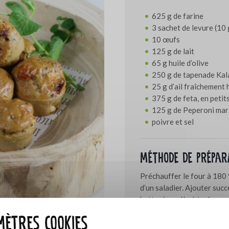
625 g de farine
3 sachet de levure (1
10 œufs
125 g de lait
65 g huile d’olive
250 g de tapenade Kala
25 g d’ail fraîchement
375 g de feta, en petit
125 g de Peperoni mar
poivre et sel
Méthode de prépar
Préchauffer le four à 180 
d’un saladier. Ajouter succe
battre jusqu'à obtenir une p
poivrons et bien mélanger l
ètres cookies
dans un moule à cake. Enfo