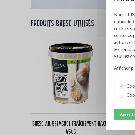
Nous utili
Produits Bresc utilisés
optimale. 
cookies so
contenus p
autoriser. 
les foncti
veuillez c
Afficher p
Cook
Cook
Accepte
Bresc Ail espagnol fraîchement haché
Bresc 
450g