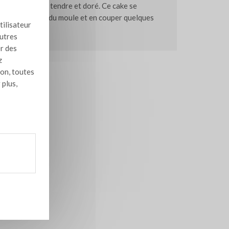
u'à ce qu'il soit tendre et doré. Ce cake se
tirer le gâteau du moule et en couper quelques
tilisateur
autres
er des
z
ion, toutes
 plus,