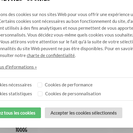
minutes, et faire cuire jusq
déguste tiède ou froid. Re
sons des cookies sur nos sites Web pour vous offrir une expérience u
tranches.
Certains cookies sont nécessaires au bon fonctionnement du site, d'
nt utilisés à des fins analytiques et nous permettent de vous apport
ersonnalisés. Vous décidez vous-même quels cookies vous souhaite
Tags
Nous attirons votre attention sur le fait qu'à la suite de votre sélect
onnalités du site Web peuvent ne pas être disponibles. Pour en savoir
Vega(n)
onsulter notre
charte de confidentialité
.
lus d'informations »
ies nécessaires
Cookies de performance
ies statistiques
Cookies de personnalisation
z tous les cookies
Accepter les cookies sélectionnés
Poivrons émincés et marinés
1000g