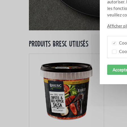
autoriser. 
les foncti
veuillez c
Afficher p
Produits Bresc utilisés
Cook
Cook
Accepte