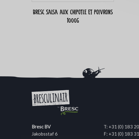
Bresc Salsa aux Chipotle et Poivrons
1000g
Bresc BV
T:
+31 (0) 183 2
Jakobsstaf 6
F: +31 (0) 183 3