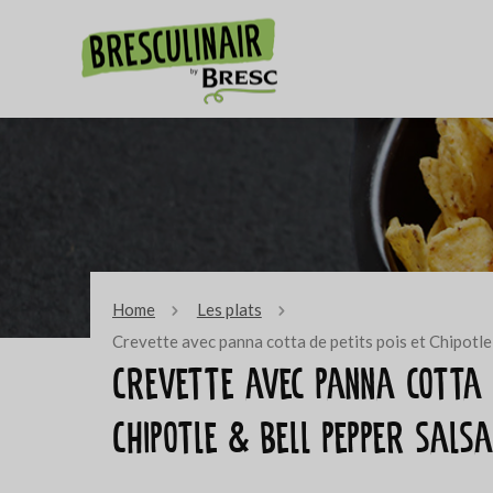
Home
Les plats
Crevette avec panna cotta de petits pois et Chipotle
Crevette avec panna cotta d
Chipotle & bell pepper sals