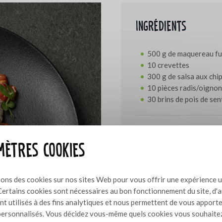
Ingrédients
500 g de maquereau f
10 crevettes
300 g de salsa aux chi
10 pièces radis/oigno
30 brins de pois de sen
Méthode de prépar
ètres cookies
Porter à ébullition 250 g 
fumé Bresc et 4 g d'Agar A
de petits pois. et l'homogé
sons des cookies sur nos sites Web pour vous offrir une expérience u
avec le mélange de petits 
Certains cookies sont nécessaires au bon fonctionnement du site, d'
panna cotta congelée et la 
nt utilisés à des fins analytiques et nous permettent de vous apport
avec du maquereau fumé et
ersonnalisés. Vous décidez vous-même quels cookies vous souhaite
indiqué sur la photo avec l