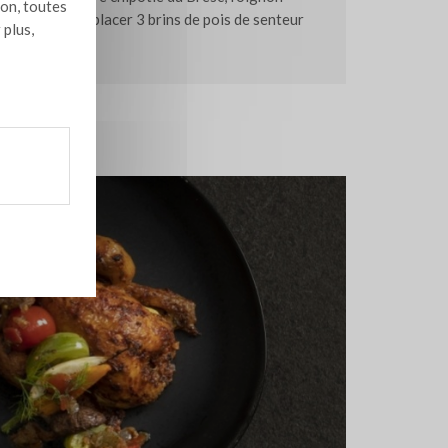
ion, toutes
e de garniture, placer 3 brins de pois de senteur
 plus,