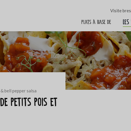
Visite bre
Les
Plats à base de
 & bell pepper salsa
e petits pois et
a