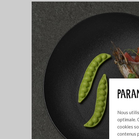
Param
Nous utili
optimale. 
cookies so
contenus p