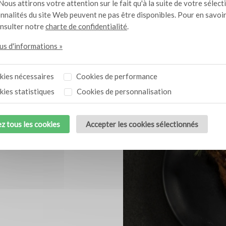
Nous attirons votre attention sur le fait qu'à la suite de votre sélect
mariné et le radis. En guis
onnalités du site Web peuvent ne pas être disponibles. Pour en savoir
sur le plat.
onsulter notre
charte de confidentialité
.
lus d'informations »
Thèmes connexes
ies nécessaires
Cookies de performance
ies statistiques
Cookies de personnalisation
z tous les cookies
Accepter les cookies sélectionnés