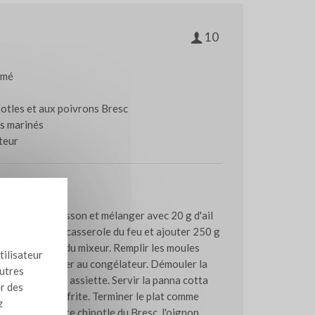
10
umé
potles et aux poivrons Bresc
ns marinés
teur
ation
de crème de cuisson et mélanger avec 20 g d'ail
gar. Retirer la casserole du feu et ajouter 250 g
néiser à l'aide du mixeur. Remplir les moules
tilisateur
pois et les placer au congélateur. Démouler la
autres
placer sur une assiette. Servir la panna cotta
er des
 une crevette frite. Terminer le plat comme
z
a salsa au poivre chipotle du Bresc, l'oignon