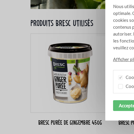
Nous utili
optimale. 
cookies so
Produits Bresc utilisés
contenus p
autoriser. 
les foncti
veuillez c
Afficher p
Cook
Cook
Accepte
Bresc Purée de gingembre 450g
Bresc P