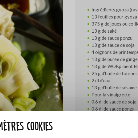
Ingrédients gyoza (ravi
13 feuilles pour gyoza
375 g de joues ou colli
13 g de saké
13 g de sauce ponzu
13 g de sauce de soja
4 oignons de printemp
13 g de purée de ging
13 g de WOKpiment B
25 g d’huile de tournes
2 dl d’eau
13 g d’huile de sésame
Pour la vinaigrette:
0,6 dl de sauce de soja
0,6 dl de sauce ponzu
0,6 dl de vinaigre de ri
ètres cookies
6 g de graines de sésa
4 g de purée de piment