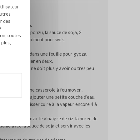
tilisateur
ation
autres
er des
ement la viande.
z
saké, la sauce ponzu, la sauce de soja, 2
ion, toutes
ingembre et le piment pour wok.
 plus,
fé de garniture dans une feuille pour gyoza.
’eau et les replier en deux.
pour fermer. Il ne doit plus y avoir ou très peu
tournesol dans une casserole à feu moyen.
a casserole et ajouter une petite couche d’eau.
casserole et laisser cuire à la vapeur encore 4 à
er la sauce ponzu, le vinaigre de riz, la purée de
same avec la sauce de soja et servir avec les
intemps et de graines de sésame.