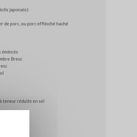
olis japonais):
er de porc, ou porc effiloché haché
s émincés
embre Bresc
resc
ol
 à teneur réduite en sel
z
me grillées
 rouge Bresc