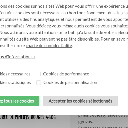
sons des cookies sur nos sites Web pour vous offrir une expérience u
Méthode de prépar
Certains cookies sont nécessaires au bon fonctionnement du site, d'
nt utilisés à des fins analytiques et nous permettent de vous apport
Pour les gyoza, hacher fin
ersonnalisés. Vous décidez vous-même quels cookies vous souhaite
Mélanger la viande avec le 
Nous attirons votre attention sur le fait qu'à la suite de votre sélect
oignons de printemps, le g
onnalités du site Web peuvent ne pas être disponibles. Pour en savoir
Bien mélanger.
onsulter notre
charte de confidentialité
.
Verser 1 à 2 cuillères à ca
Enduire les bords avec de l
lus d'informations »
Appuyer bien sur les bords 
d'air dans les raviolis.
ies nécessaires
Cookies de performance
Faire chauffer l’huile de 
ies statistiques
Cookies de personnalisation
Disposer les gyozas dans l
Mettre le couvercle sur la 
z tous les cookies
Accepter les cookies sélectionnés
5 minutes.
Pour la vinaigrette, mélang
piment et les graines de sé
urée de piments rouges 450g
gyozas.
Saupoudrer d’oignon de pr