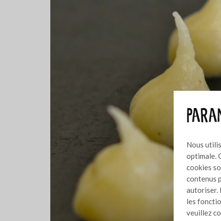
Param
Nous utili
optimale. 
cookies so
contenus p
autoriser. 
les foncti
veuillez c