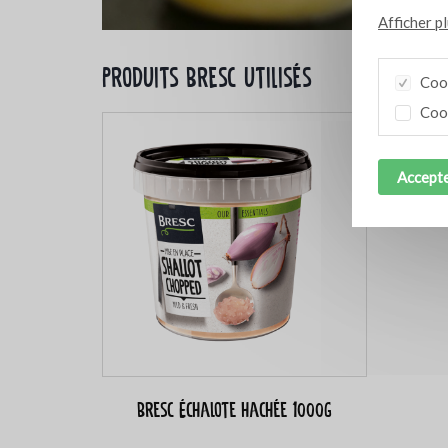
Afficher p
Produits Bresc utilisés
Cook
Cook
Accepte
Bresc Échalote hachée 1000g