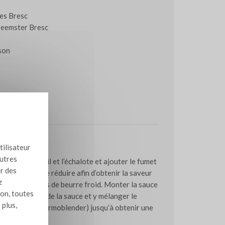
ées Bresc
 Beemster Bresc
sson
issant
ation
tilisateur
autres
 le vin avec l’ail et l’échalote et ajouter le fumet
er des
 et l’eau. Faire réduire afin d’obtenir la saveur
z
emps des cubes de beurre froid. Monter la sauce
ion, toutes
Prendre 500 g de la sauce et y mélanger le
 plus,
ongeant (ou thermoblender) jusqu’à obtenir une