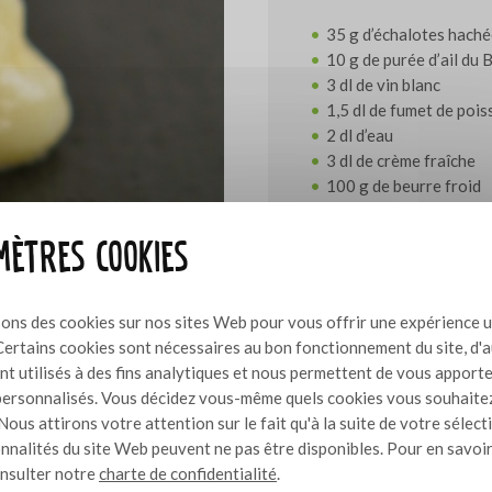
35 g d’échalotes hach
10 g de purée d’ail du
3 dl de vin blanc
1,5 dl de fumet de poi
2 dl d’eau
3 dl de crème fraîche
100 g de beurre froid
poivre et sel
40 g de gelcrem épaiss
ètres cookies
Méthode de prépar
sons des cookies sur nos sites Web pour vous offrir une expérience u
Certains cookies sont nécessaires au bon fonctionnement du site, d'
Pour la sauce, faire réduire
nt utilisés à des fins analytiques et nous permettent de vous apport
de poisson, la crème fraîche
ersonnalisés. Vous décidez vous-même quels cookies vous souhaite
désirée. Découper entre-t
Nous attirons votre attention sur le fait qu'à la suite de votre sélect
au beurre et assaisonner. 
onnalités du site Web peuvent ne pas être disponibles. Pour en savoir
gelcrem avec le mixeur pl
onsulter notre
charte de confidentialité
.
substance gélifiée.