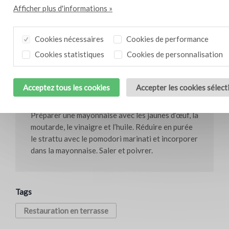
20 g de strattu di pomodoro Bresc
Afficher plus d'informations »
0,5 l d’huile de tournesol
0,4 dl de vinaigre de vin blanc
Cookies nécessaires
Cookies de performance
20 g de pomodori marinati Bresc
Cookies statistiques
Cookies de personnalisation
10 g de moutarde
poivre et sel
Acceptez tous les cookies
Accepter les cookies sélec
Méthode de préparation
Préparer une mayonnaise avec les jaunes d’œuf, la
moutarde, le vinaigre et l’huile. Réduire en purée
le strattu avec le pomodori marinati et incorporer
dans la mayonnaise. Saler et poivrer.
Tags
Restauration en terrasse