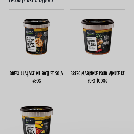
Produits Bresc utilisés
Bresc Glaçage ail rôti et soja
Bresc Marinade pour viande de
450g
porc 1000g