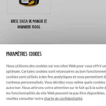
Bresc Salsa de mangue et
habanero 1000g
Paramètres cookies
Ingrédients
10
Nous utilisons des cookies sur nos sites Web pour vous offrir un
1500 g de pleurotes
optimale. Certains cookies sont nécessaires au bon fonctionneme
190 g de salsa de mangue et habanero Bresc
cookies sont utilisés à des fins analytiques et nous permettent 
125 g de glaçage Bresc ail rôti et soja
contenus personnalisés. Vous décidez vous-même quels cookies
75 g de marinade Bresc pour viande de porc
autoriser. Nous attirons votre attention sur le fait qu'à la suite 
65 g de persil haché
les fonctionnalités du site Web peuvent ne pas être disponibles.
20 feuilles de chou (chou chinois)
veuillez consulter notre
charte de confidentialité
.
10 grosses pommes de terre
cresson