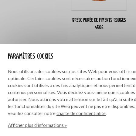
Bresc Purée de piments rouges
450g
Paramètres cookies
Ingrédients
4
Nous utilisons des cookies sur nos sites Web pour vous offrir un
optimale. Certains cookies sont nécessaires au bon fonctionneme
8 tomates
cookies sont utilisés à des fins analytiques et nous permettent 
10 g de basilic thaï
contenus personnalisés. Vous décidez vous-même quels cookies
10 g de coriandre
autoriser. Nous attirons votre attention sur le fait qu'à la suite 
5 g de ciboulette hachée
les fonctionnalités du site Web peuvent ne pas être disponibles.
3 tiges d’oignon de printemps
veuillez consulter notre
charte de confidentialité
.
2 avocats
10 g de purée de piment Bresc
Afficher plus d'informations »
1 citron vert (zeste et jus)
20 g de sauce de soja