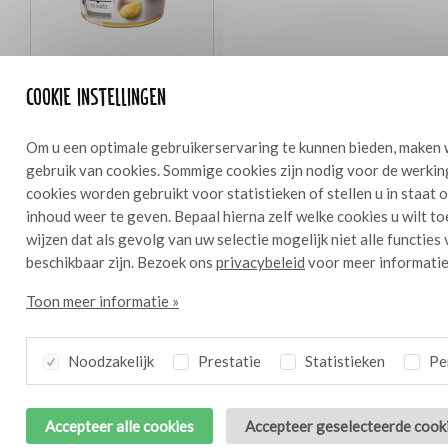
Bresc Knoflookpuree 1000g
Cookie instellingen
Om u een optimale gebruikerservaring te kunnen bieden, maken 
gebruik van cookies. Sommige cookies zijn nodig voor de werkin
cookies worden gebruikt voor statistieken of stellen u in staat
Ingrediënten
1 l
inhoud weer te geven. Bepaal hierna zelf welke cookies u wilt t
wijzen dat als gevolg van uw selectie mogelijk niet alle functies
4 sjalotjes gesnipperd
beschikbaar zijn. Bezoek ons
privacybeleid
voor meer informatie
5 g Bresc Knoflookpuree
Toon meer informatie »
olijfolie om aan te zweten
1 dl witte wijnazijn
3 dl witte wijn
Noodzakelijk
Prestatie
Statistieken
Per
2 g tijm
500 g Bresc Pomodori marinati
2 dl olijfolie
Accepteer alle cookies
Accepteer geselecteerde cook
25 g Bresc Basilicumpuree