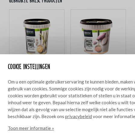
Gebruikte bresc producten
Cookie instellingen
Bresc Citroengraspuree 450g
Bresc Gehakte sjalot 1000g
Om u een optimale gebruikerservaring te kunnen bieden, maken 
gebruik van cookies. Sommige cookies zijn nodig voor de werkin
cookies worden gebruikt voor statistieken of stellen u in staat
inhoud weer te geven. Bepaal hierna zelf welke cookies u wilt t
Ingrediënten
wijzen dat als gevolg van uw selectie mogelijk niet alle functies
3 dl
beschikbaar zijn. Bezoek ons
privacybeleid
voor meer informatie
30 g Bresc sjalot gehakt
Toon meer informatie »
20 g Bresc Citroengraspuree