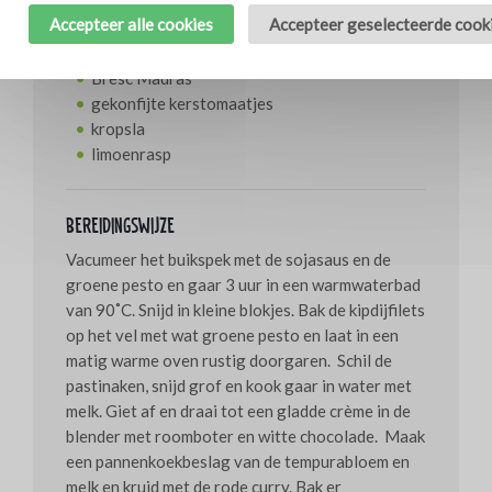
Voor de garnituur
Accepteer alle cookies
Accepteer geselecteerde cook
15 kwarteleitjes
Bresc Madras
gekonfijte kerstomaatjes
kropsla
limoenrasp
Bereidingswijze
Vacumeer het buikspek met de sojasaus en de
groene pesto en gaar 3 uur in een warmwaterbad
van 90˚C. Snijd in kleine blokjes. Bak de kipdijfilets
op het vel met wat groene pesto en laat in een
matig warme oven rustig doorgaren. Schil de
pastinaken, snijd grof en kook gaar in water met
melk. Giet af en draai tot een gladde crème in de
blender met roomboter en witte chocolade. Maak
een pannenkoekbeslag van de tempurabloem en
melk en kruid met de rode curry. Bak er