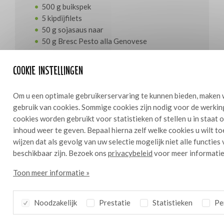
500 g buikspek
5 kipdijfilets
50 g sojasaus naar
50 g Bresc Pesto alla Genovese
Voor de pastinaakcrème
Cookie instellingen
10 pastinaken
Om u een optimale gebruikerservaring te kunnen bieden, maken 
melk
gebruik van cookies. Sommige cookies zijn nodig voor de werkin
water
cookies worden gebruikt voor statistieken of stellen u in staat
roomboter
inhoud weer te geven. Bepaal hierna zelf welke cookies u wilt t
witte chocolade
wijzen dat als gevolg van uw selectie mogelijk niet alle functies
beschikbaar zijn. Bezoek ons
privacybeleid
voor meer informatie
Voor de pannenkoekjes
Toon meer informatie »
tempurabloem
Bresc Thai red curry
melk
Noodzakelijk
Prestatie
Statistieken
Per