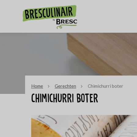
Home
Gerechten
Chimichurri boter
Chimichurri boter