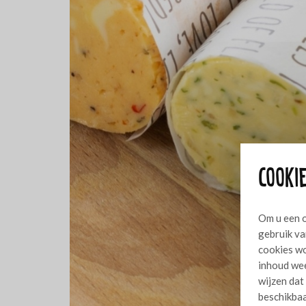
Cookie
Om u een o
gebruik va
cookies wo
inhoud wee
wijzen dat
beschikbaa