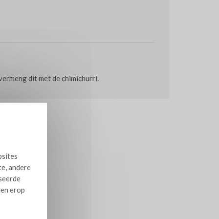
vermeng dit met de chimichurri.
bsites
te, andere
iseerde
len erop