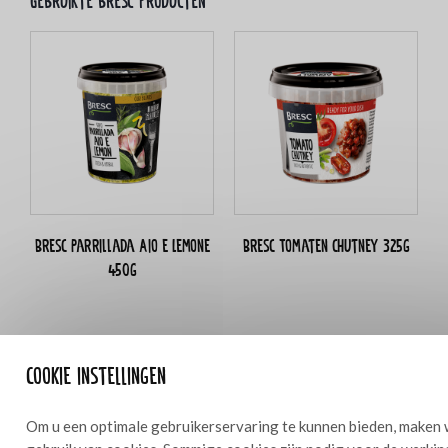
Gebruikte bresc producten
Bresc Parrillada Aio e Lemone
Bresc Tomaten chutney 325g
450g
Cookie instellingen
Ingrediënten
10
Om u een optimale gebruikerservaring te kunnen bieden, maken 
1000 g ganzenborst