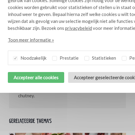
gebruik van cookies. Sommige cookies zijn nodig voor de werkin
35 g Bresc Aio e lemone
cookies worden gebruikt voor statistieken of stellen u in staat
2 mango
inhoud weer te geven. Bepaal hierna zelf welke cookies u wilt t
2 appel
wijzen dat als gevolg van uw selectie mogelijk niet alle functies
bosje munt
beschikbaar zijn. Bezoek ons
privacybeleid
voor meer informatie
Bresc Tomaten chutney
Toon meer informatie »
Bereidingswijze
Noodzakelijk
Prestatie
Statistieken
Per
Maak van de ganzenborst 6 sate's. Marineer de
saté met de Aio e lemone voor een half uur. Maak
een salade van de mango,appel en munt. Rooster
Accepteer alle cookies
Accepteer geselecteerde cook
de saté op de BBQ rosé in ongeveer 7 à 8
minuten, serveer met de salade en de tomaten
chutney.
Gerelateerde thema's