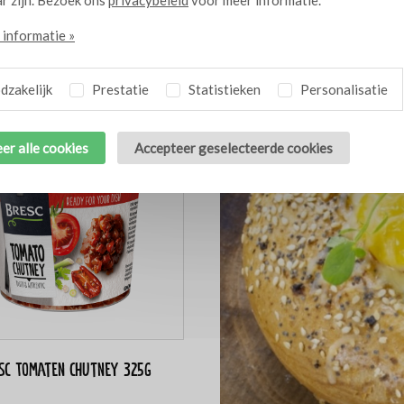
Verdeel de kaassalade over
de wrap schuin en garneer
informatie »
zakelijk
Prestatie
Statistieken
Personalisatie
Gerelateerde thema's
er alle cookies
Accepteer geselecteerde cookies
sc Tomaten chutney 325g