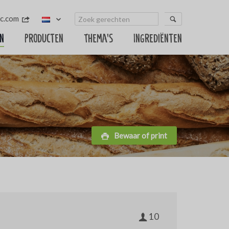
c.com
n
Producten
Thema's
Ingrediënten
Bewaar of print
10