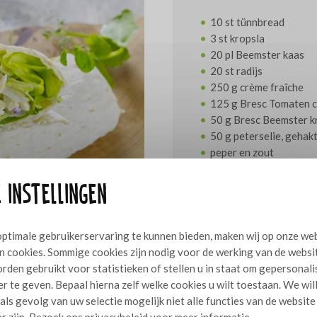
10 st tü
3 st k
20 pl Beemster kaas
20 st r
250 g crème fraîche
125 g Bresc Tomaten 
50 g Bresc Beemster k
50 g peterselie, gehak
peper en zout
 instellingen
Bereidingswijze
Vermeng de crème fraîche
ptimale gebruikerservaring te kunnen bieden, maken wij op onze we
smaak met peper en zout. Sn
n cookies. Sommige cookies zijn nodig voor de werking van de websi
Smeer de tünnbread in met
rden gebruikt voor statistieken of stellen u in staat om gepersonal
schoongemaakte slabladere
r te geven. Bepaal hierna zelf welke cookies u wilt toestaan. We wil
Vermeng de kaas met de o
 als gevolg van uw selectie mogelijk niet alle functies van de website
peterselie en de reepjes r
r zijn. Bezoek ons
privacybeleid
voor meer informatie.