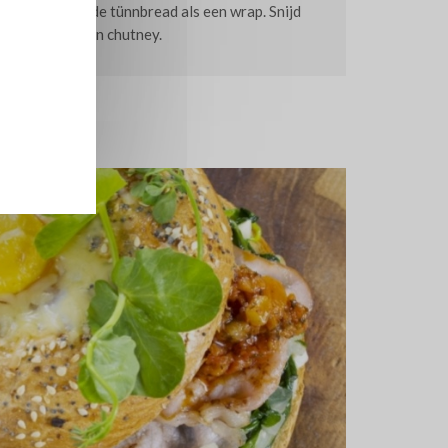
 de sla en rol de tünnbread als een wrap. Snijd
 met de tomaten chutney.