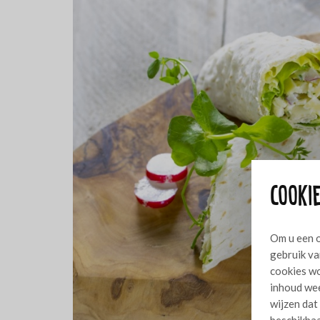
Cookie
Om u een o
gebruik va
cookies wo
inhoud wee
wijzen dat
beschikbaa