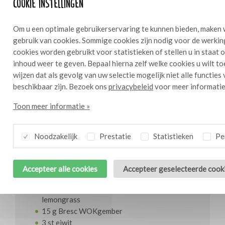
Cookie instellingen
Om u een optimale gebruikerservaring te kunnen bieden, maken 
Bresc Zoetzure cherrytomaten
gebruik van cookies. Sommige cookies zijn nodig voor de werkin
knoflook citroengras 1100g
cookies worden gebruikt voor statistieken of stellen u in staat
inhoud weer te geven. Bepaal hierna zelf welke cookies u wilt t
wijzen dat als gevolg van uw selectie mogelijk niet alle functies
beschikbaar zijn. Bezoek ons
privacybeleid
voor meer informatie
Ingrediënten
10
Toon meer informatie »
40 st witte asperges
Noodzakelijk
Prestatie
Statistieken
Per
10 pl rauwe ham
10 pl brick- of loempiavellen
375 g Bresc Alioli clásico
Accepteer alle cookies
Accepteer geselecteerde cook
40 g Bresc Madras
30 st Bresc Cherry tomatoes garlic
lemongrass
15 g Bresc WOKgember
3 st eiwit