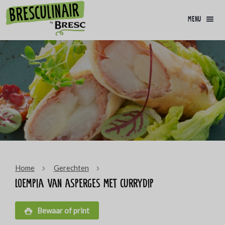
menu
Home
Gerechten
Loempia van asperges met currydip
Bewaar of print