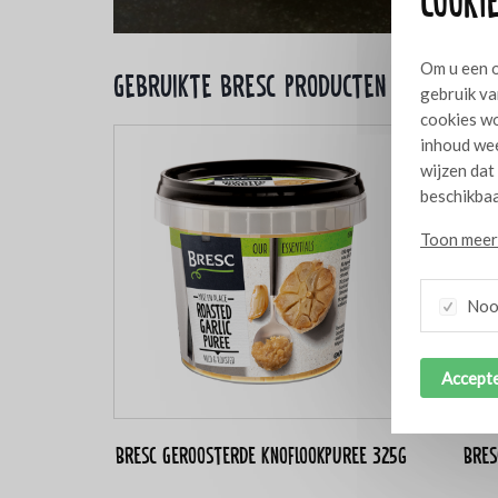
Cookie
Om u een o
Gebruikte bresc producten
gebruik va
cookies wo
inhoud wee
wijzen dat
beschikbaa
Toon meer 
Nood
Accepte
Bresc Geroosterde knoflookpuree 325g
Bres