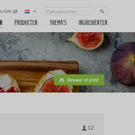
c.com
n
Producten
Thema's
Ingrediënten
Bewaar of print
12