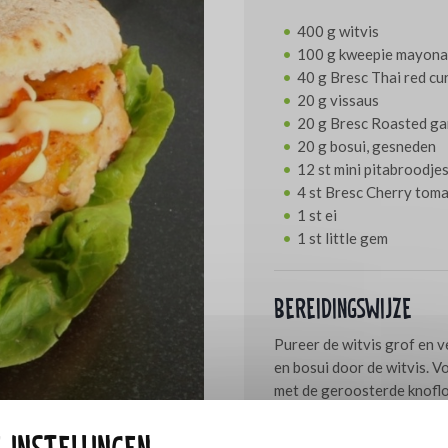
400 g witvis
100 g kweepie mayona
40 g Bresc Thai red cu
20 g vissaus
20 g Bresc Roasted gar
20 g bosui, gesneden
12 st mini pitabroodje
4 st Bresc Cherry tom
1 st ei
1 st little gem
Bereidingswijze
Pureer de witvis grof en v
en bosui door de witvis. 
met de geroosterde knofloo
friteuse. Maak de little gem
gem en de visburger. Garn