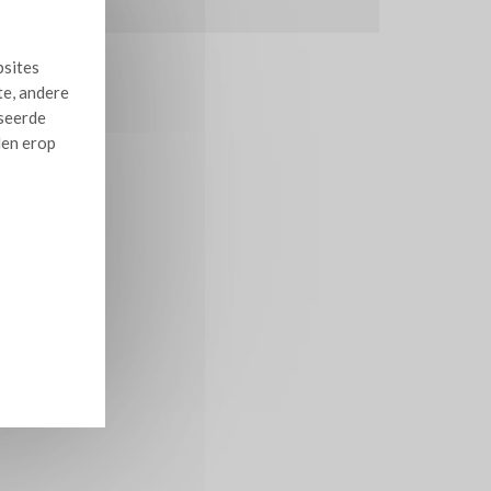
bsites
te, andere
iseerde
len erop