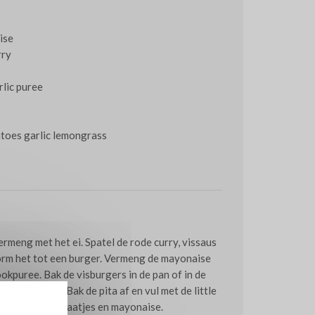
ise
rry
lic puree
s
atoes garlic lemongrass
ermeng met het ei. Spatel de rode curry, vissaus
Vorm het tot een burger. Vermeng de mayonaise
kpuree. Bak de visburgers in de pan of in de
 blaadjes los. Bak de pita af en vul met de little
eer met de tomaatjes en mayonaise.