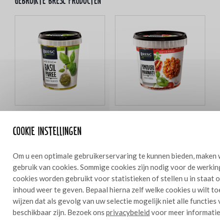
Gebruikte bresc producten
Bresc Basilicumpuree 450g
Bresc Gemarineerde
Cookie instellingen
tomatenstukjes 1000g
Om u een optimale gebruikerservaring te kunnen bieden, maken 
gebruik van cookies. Sommige cookies zijn nodig voor de werkin
cookies worden gebruikt voor statistieken of stellen u in staat
Ingrediënten
inhoud weer te geven. Bepaal hierna zelf welke cookies u wilt t
4
wijzen dat als gevolg van uw selectie mogelijk niet alle functies
beschikbaar zijn. Bezoek ons
privacybeleid
voor meer informatie
4 stuks buffel mozzarella