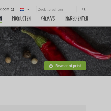
c.com
n
Producten
Thema's
Ingrediënten
Bewaar of print