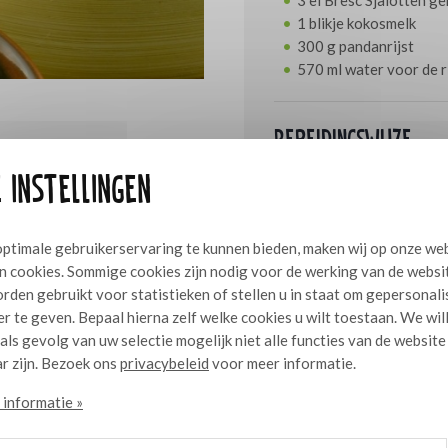
1 blikje kokosmelk
300 g pandanrijst
570 ml water voor de r
Bereidingswijze
 instellingen
Pel de gamba’s en maak ze s
grove ringen en de mais in p
dikke plakken van de limo
knoflook en blus af met d
ptimale gebruikerservaring te kunnen bieden, maken wij op onze we
samen met de limoen. Kook 
n cookies. Sommige cookies zijn nodig voor de werking van de websi
aan de kook en kook de rij
rden gebruikt voor statistieken of stellen u in staat om gepersonal
Schep door en laat het on
r te geven. Bepaal hierna zelf welke cookies u wilt toestaan. We wil
koriander en de vissaus en
 als gevolg van uw selectie mogelijk niet alle functies van de website
side’.
r zijn. Bezoek ons
privacybeleid
voor meer informatie.
informatie »