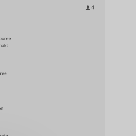
4
r
spuree
hakt
uree
en
ehakt