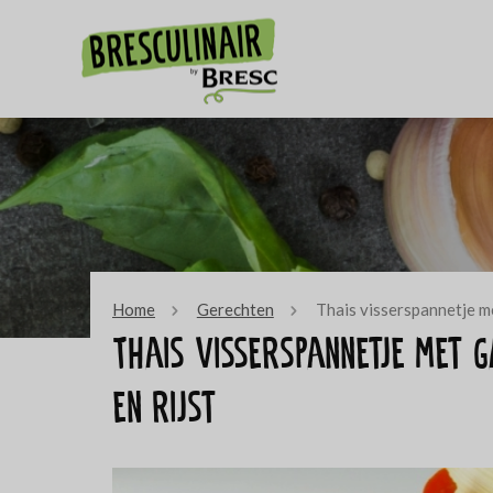
Home
Gerechten
Thais visserspannetje me
Thais visserspannetje met 
en rijst