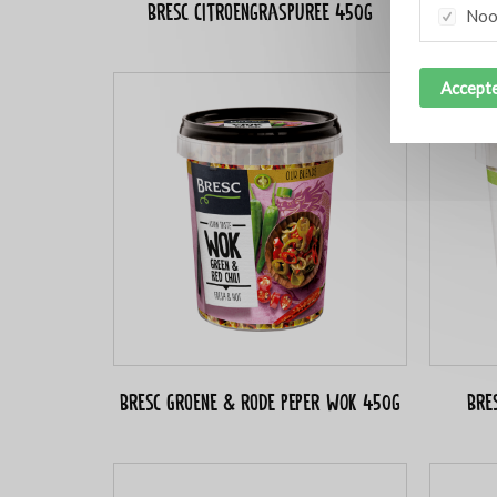
Bresc Citroengraspuree 450g
Bresc
Nood
Accepte
Bresc Groene & rode peper WOK 450g
Bre