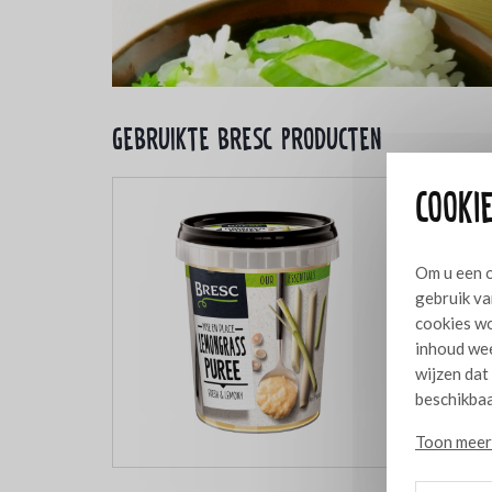
Gebruikte bresc producten
Cookie
Om u een o
gebruik va
cookies wo
inhoud wee
wijzen dat
beschikbaa
Toon meer 