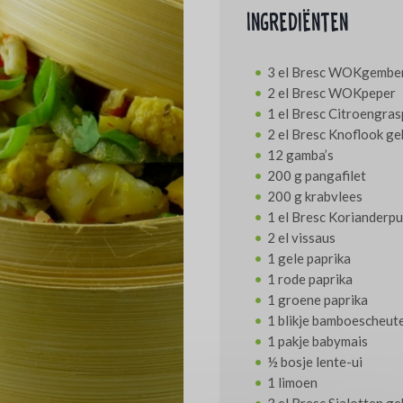
Ingrediënten
3 el Bresc WOKgembe
2 el Bresc WOKpeper
1 el Bresc Citroengra
2 el Bresc Knoflook ge
12 gamba’s
200 g pangafilet
200 g krabvlees
1 el Bresc Korianderp
2 el vissaus
1 gele paprika
1 rode paprika
1 groene paprika
1 blikje bamboescheut
1 pakje babymais
½ bosje lente-ui
1 limoen
3 el Bresc Sjalotten g