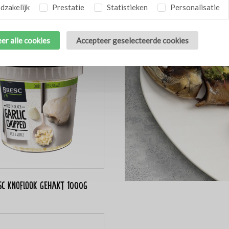
Gerelateerde thema's
 Gember & limoen WOK 450g
zakelijk
Prestatie
Statistieken
Personalisatie
er alle cookies
Accepteer geselecteerde cookies
sc Knoflook gehakt 1000g