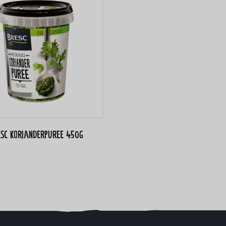
esc Korianderpuree 450g