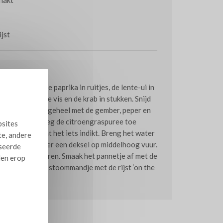
ijst
choon. Snijd de paprika in ruitjes, de lente-ui in
lakjes. Snijd de vis en de krab in stukken. Snijd
en. Roerbak het geheel met de gember, peper en
e kokosmelk. Voeg de citroengraspuree toe
bsites
het door zodat het iets indikt. Breng het water
te, andere
st net gaar onder een deksel op middelhoog vuur.
iseerde
der deksel nagaren. Smaak het pannetje af met de
len erop
 serveer in een stoommandje met de rijst ‘on the