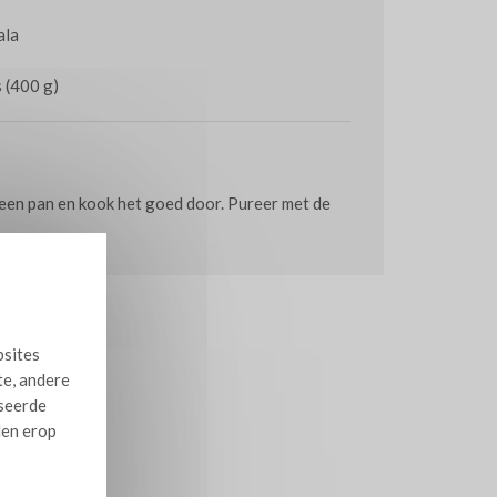
ala
s (400 g)
 een pan en kook het goed door. Pureer met de
bsites
te, andere
iseerde
len erop