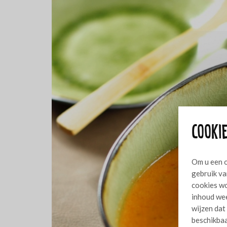
Cookie
Om u een o
gebruik va
cookies wo
inhoud wee
wijzen dat
beschikbaa