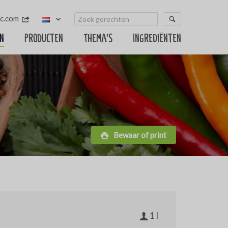
c.com
n
Producten
Thema's
Ingrediënten
Bewaar of print
1 l