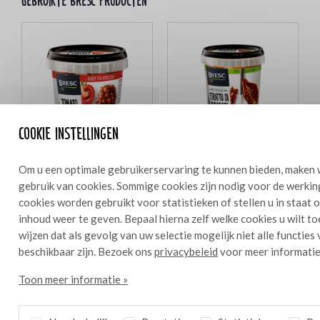
Gebruikte bresc producten
Cookie instellingen
Om u een optimale gebruikerservaring te kunnen bieden, maken 
Bresc Tomaten chutney 325g
Bresc Zongedroogde
gebruik van cookies. Sommige cookies zijn nodig voor de werkin
tomatenpuree 450g
cookies worden gebruikt voor statistieken of stellen u in staat
inhoud weer te geven. Bepaal hierna zelf welke cookies u wilt t
wijzen dat als gevolg van uw selectie mogelijk niet alle functies
beschikbaar zijn. Bezoek ons
privacybeleid
voor meer informatie
Ingrediënten
0,5 l
Toon meer informatie »
200 g diepvries frambozen