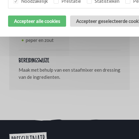
Noodzakelijk
Prestatie
Statistieken
Per
1,5 dl zonnebloemolie
0,5 dl frambozenazijn
20 g Bresc Strattu di pomodoro
Accepteer alle cookies
Accepteer geselecteerde cook
100 g Bresc Tomaten chutney
½ el mosterd
peper en zout
Bereidingswijze
Maak met behulp van een staafmixer een dressing
van de ingredienten.