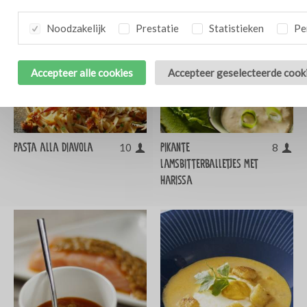
Noodzakelijk
Prestatie
Statistieken
Per
Accepteer alle cookies
Accepteer geselecteerde cook
Pasta alla diavola
Pikante
10
8
lamsbitterballetjes met
harissa