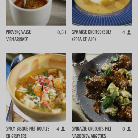
Provençaalse
Spaanse knoflooksoep
0,5 l
4
vismarinade
(Sopa de ajo)
Spicy bisque met rouille
Spinazie gnocchi's met
4
8
en gruyere
varkenswangetjes