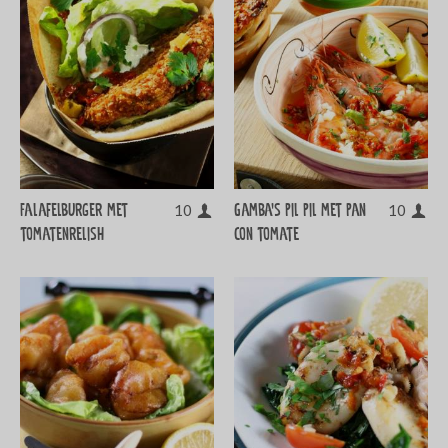
Falafelburger met
Gamba’s pil pil met pan
10
10
tomatenrelish
con tomate