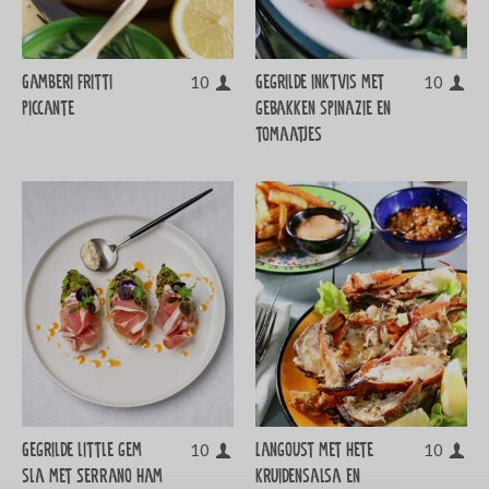
Gamberi fritti
Gegrilde inktvis met
10
10
piccante
gebakken spinazie en
tomaatjes
Gegrilde little gem
Langoust met hete
10
10
sla met Serrano ham
kruidensalsa en