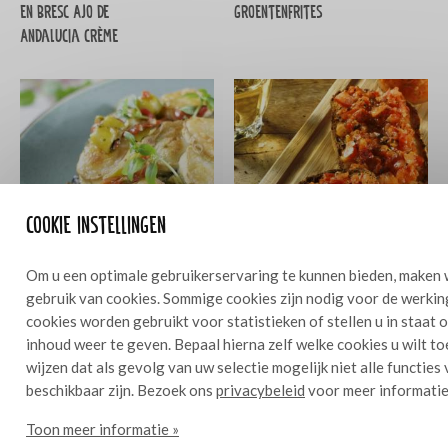
en Bresc Ajo de
groentenfrites
Andalucia crème
Cookie instellingen
Om u een optimale gebruikerservaring te kunnen bieden, maken 
gebruik van cookies. Sommige cookies zijn nodig voor de werkin
cookies worden gebruikt voor statistieken of stellen u in staat
Moussaka met
Pan con tomate
10
10
inhoud weer te geven. Bepaal hierna zelf welke cookies u wilt t
geitenkaas en
wijzen dat als gevolg van uw selectie mogelijk niet alle functies
vegetarisch gehakt
beschikbaar zijn. Bezoek ons
privacybeleid
voor meer informatie
Toon meer informatie »