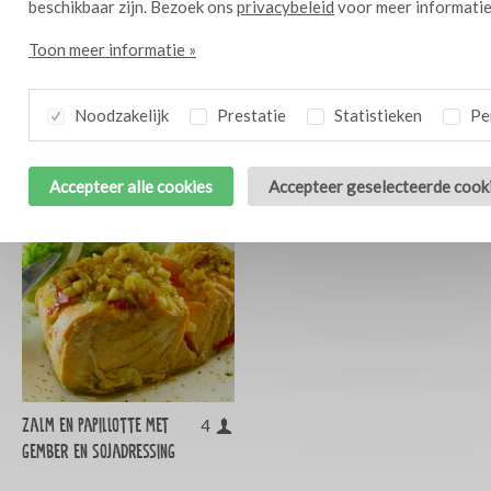
beschikbaar zijn. Bezoek ons
privacybeleid
voor meer informatie
Toon meer informatie »
Koude komkommersoep
Wortel-chiliwafels met
10
4
met forel en dille
room
Noodzakelijk
Prestatie
Statistieken
Per
Accepteer alle cookies
Accepteer geselecteerde cook
Zalm en papillotte met
4
gember en sojadressing