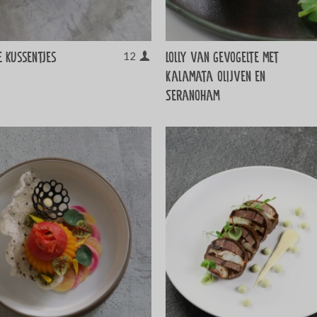
 kussentjes
Lolly van gevogelte met
12
Kalamata olijven en
Seranoham