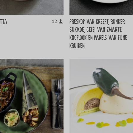
otta
Preskop van kreeft, runder
12
sukade, gelei van zwarte
knoflook en parels van fijne
kruiden