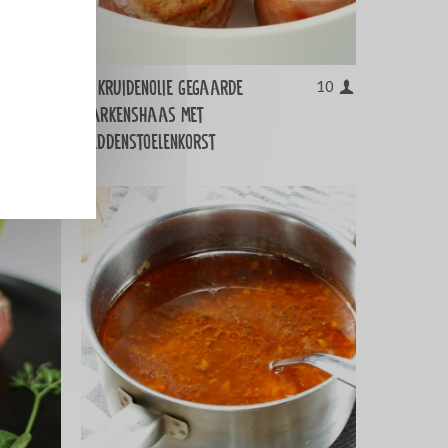
In kruidenolie gegaarde
10
10
varkenshaas met
paddenstoelenkorst