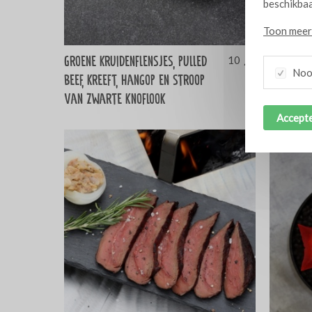
beschikbaa
Toon meer 
Groene kruidenflensjes, pulled
Hartige 
10
Nood
beef, kreeft, hangop en stroop
van zwarte knoflook
Accepte