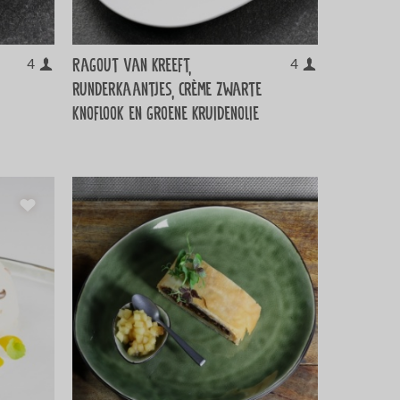
Ragout van kreeft,
4
4
runderkaantjes, crème zwarte
knoflook en groene kruidenolie