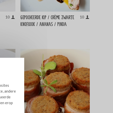
Gepocheerde kip / crème zwarte
10
10
knoflook / ananas / pinda
bsites
te, andere
iseerde
len erop