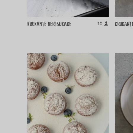
Krokante hertsukade
Krokante
10