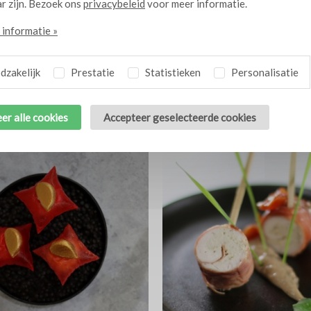
r zijn. Bezoek ons
privacybeleid
voor meer informatie.
informatie »
paddenstoelpoffertjes
Hertenbiefstuk met kroepoek
10
zakelijk
Prestatie
Statistieken
Personalisatie
van zwarte knoflook
er alle cookies
Accepteer geselecteerde cookies