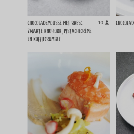
Chocolademousse met Bresc
Chocolad
10
zwarte knoflook, pistachecrème
en koffiecrumble