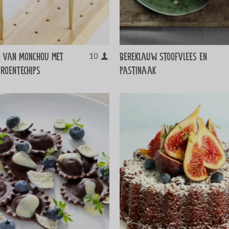
s van MonChou met
Bereklauw stoofvlees en
10
groentechips
pastinaak