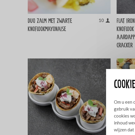
Duo zalm met zwarte
Flat iro
10
knoflookmayonaise
knoflook
aardappe
cracker
Cookie
Om u een o
gebruik va
cookies wo
inhoud wee
wijzen dat