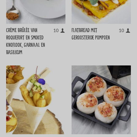
Crème brûlée van
Flatbread met
10
10
roquefort en smoked
geroosterde pompoen
knoflook, garnaal en
basilicum