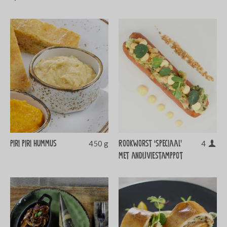
Piri piri hummus
Rookworst ‘speciaal’
450 g
4
met andijviestamppot