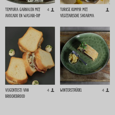
Tempura garnalen met
Turkse kumpir met
4
avocado en wasabi-dip
vegetarische shoarma
Vijgentosti van
Winterstrüdel
4
4
briochebrood