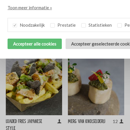
Toon meer informatie »
Kaiserschmarrn met
Koud gerookte
10
10
Noodzakelijk
Prestatie
Statistieken
Per
zuurkool en gerookte
zalmsaucijs met kool-
spekblokjes
venkelsalade
Accepteer alle cookies
Accepteer geselecteerde cook
Loaded Fries Japanese
Merg van Knolselderij
12
style