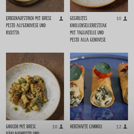
Erbsenaufstrich mit Bresc
Gegrilltes
10
Pesto all’Genovese und
Knollenselleriesteak
Ricotta
mit Tagliatelle und
Pesto alla Genovese
Gnocchi mit Bresc
Herzhafte Cannoli
10
12
Bärlauchpesto und