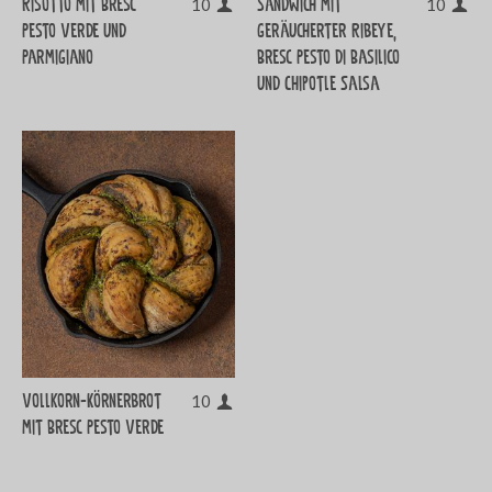
Risotto mit Bresc
Sandwich mit
10
10
Pesto Verde und
geräucherter Ribeye,
Parmigiano
Bresc Pesto di Basilico
und Chipotle Salsa
Vollkorn-Körnerbrot
10
mit Bresc Pesto Verde