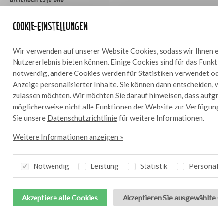
Parmesan
Cookie-Einstellungen
Wir verwenden auf unserer Website Cookies, sodass wir Ihnen e
Nutzererlebnis bieten können. Einige Cookies sind für das Funk
notwendig, andere Cookies werden für Statistiken verwendet od
Anzeige personalisierter Inhalte. Sie können dann entscheiden, 
zulassen möchten. Wir möchten Sie darauf hinweisen, dass aufg
möglicherweise nicht alle Funktionen der Website zur Verfügun
Sie unsere
Datenschutzrichtlinie
für weitere Informationen.
Weitere Informationen anzeigen »
Knollensellerie-Carpaccio
Knusprige
10
mit Bresc Vegan Pesto
Blumenkohlbites mit
Notwendig
Leistung
Statistik
Personal
Bresc Veganer Pesto-
Joghurtsoße
Akzeptiere alle Cookies
Akzeptieren Sie ausgewählte