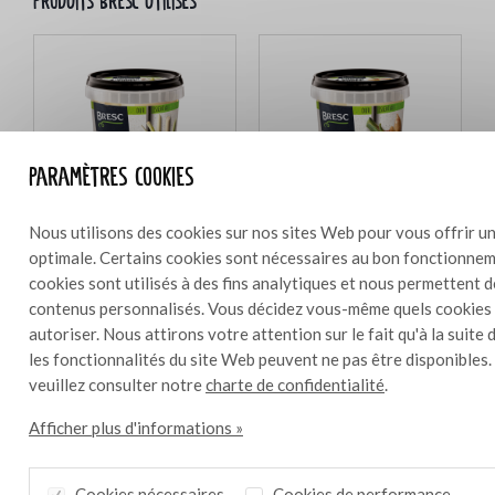
Produits Bresc utilisés
Paramètres cookies
Nous utilisons des cookies sur nos sites Web pour vous offrir un
optimale. Certains cookies sont nécessaires au bon fonctionneme
Bresc Purée de citronnelle
Bresc Purée de gingembre 450g
cookies sont utilisés à des fins analytiques et nous permettent 
450g
contenus personnalisés. Vous décidez vous-même quels cookies
autoriser. Nous attirons votre attention sur le fait qu'à la suite 
les fonctionnalités du site Web peuvent ne pas être disponibles.
veuillez consulter notre
charte de confidentialité
.
Ingrédients
Afficher plus d'informations »
500 g
15 g de sambal badjak
Cookies nécessaires
Cookies de performance